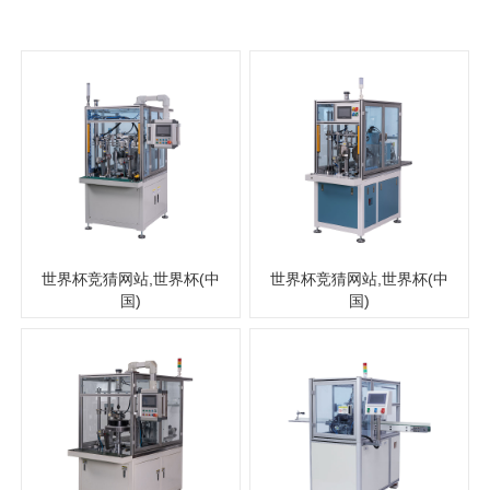
世界杯竞猜网站,世界杯(中
世界杯竞猜网站,世界杯(中
国)
国)